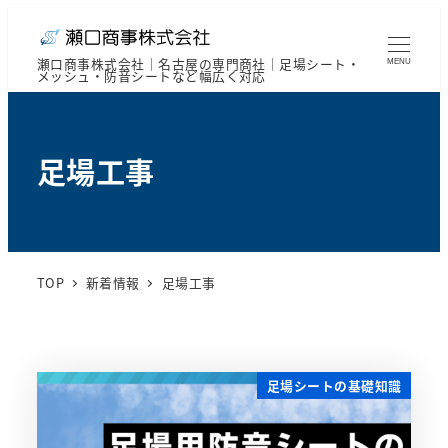
メ
イ
ン
瀬口商事株式会社｜名古屋の専門商社｜足場シート・
MENU
メッシュ・防音シートなど幅広く対応
コ
ン
テ
ン
足場工事
ツ
へ
移
動
TOP
新着情報
足場工事
足場シートの基礎知識