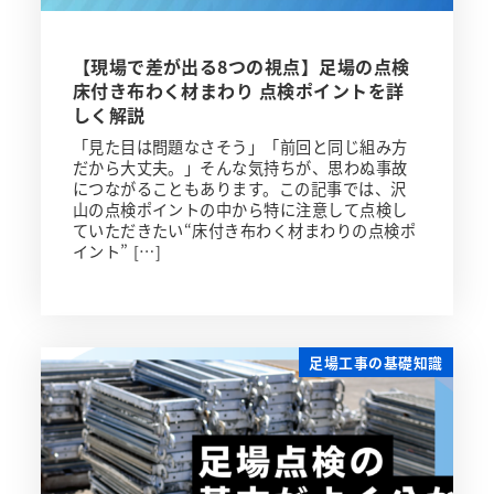
【現場で差が出る8つの視点】足場の点検
床付き布わく材まわり 点検ポイントを詳
しく解説
「見た目は問題なさそう」「前回と同じ組み方
だから大丈夫。」そんな気持ちが、思わぬ事故
につながることもあります。この記事では、沢
山の点検ポイントの中から特に注意して点検し
ていただきたい“床付き布わく材まわりの点検ポ
イント” […]
足場工事の基礎知識